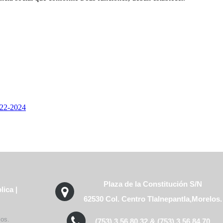
2-2024
Plaza de la Constitución S/N
lica
|
62530 Col. Centro Tlalnepantla,Morelos.
los.
(753) 3 56 80 32 & (753) 3 56 84 70