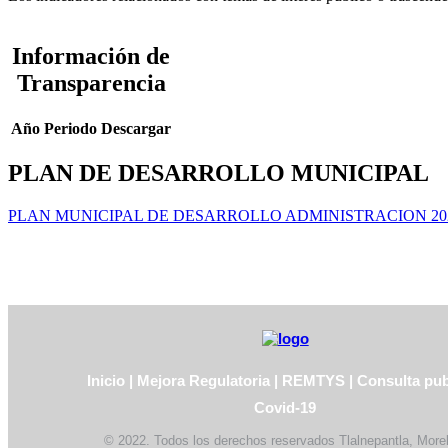
Información de
Transparencia
Año
Periodo
Descargar
PLAN DE DESARROLLO MUNICIPAL
PLAN MUNICIPAL DE DESARROLLO ADMINISTRACION 202
Inicio
|
Mejora Regulatoria
|
REMTYS
|
Consulta pub
Covid-19
© 2022. Todos los derechos reservados Tlalnepantla, More